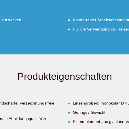
g aufstecken.
Komfortabler Arbeitsabstand a
Für die Verwendung im Freizeit
Produkteigenschaften
ndscharfe, verzeichnungsfreie
Linsengrößen: monokular Ø 40
Geringes Gewicht.
male Abbildungsqualität zu
Klemmelement aus glasfaserve